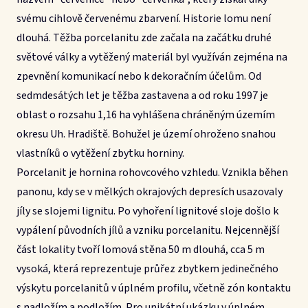
svému cihlově červenému zbarvení. Historie lomu není
dlouhá. Těžba porcelanitu zde začala na začátku druhé
světové války a vytěžený materiál byl využíván zejména na
zpevnění komunikací nebo k dekoračním účelům. Od
sedmdesátých let je těžba zastavena a od roku 1997 je
oblast o rozsahu 1,16 ha vyhlášena chráněným územím
okresu Uh. Hradiště. Bohužel je území ohroženo snahou
vlastníků o vytěžení zbytku horniny.
Porcelanit je hornina rohovcového vzhledu. Vznikla běhen
panonu, kdy se v mělkých okrajových depresích usazovaly
jíly se slojemi lignitu. Po vyhoření lignitové sloje došlo k
vypálení původních jílů a vzniku porcelanitu. Nejcennější
část lokality tvoří lomová stěna 50 m dlouhá, cca 5 m
vysoká, která reprezentuje průřez zbytkem jedinečného
výskytu porcelanitů v úplném profilu, včetně zón kontaktu
s nadložím a podložím. Pro unikátní ukázku v úplném