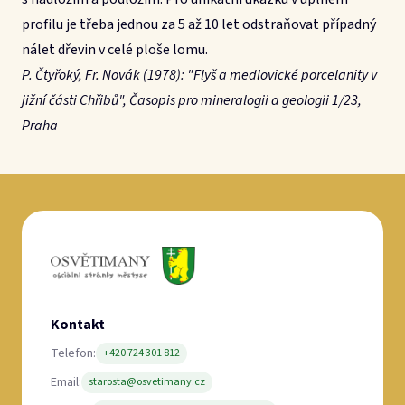
profilu je třeba jednou za 5 až 10 let odstraňovat případný
nálet dřevin v celé ploše lomu.
P. Čtyřoký, Fr. Novák (1978): "Flyš a medlovické porcelanity v
jižní části Chřibů", Časopis pro mineralogii a geologii 1/23,
Praha
Kontakt
Telefon:
+420 724 301 812
Email:
starosta@osvetimany.cz