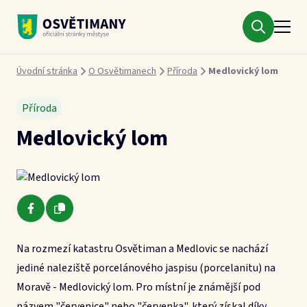
Městys Osvětimany
Drobečková navigace
Úvodní stránka
O Osvětimanech
Příroda
Medlovický lom
Příroda
Medlovický lom
Na rozmezí katastru Osvětiman a Medlovic se nachází
jediné naleziště porcelánového jaspisu (porcelanitu) na
Moravě - Medlovický lom. Pro místní je známější pod
názvem "červenice" nebo "červenka", který získal díky