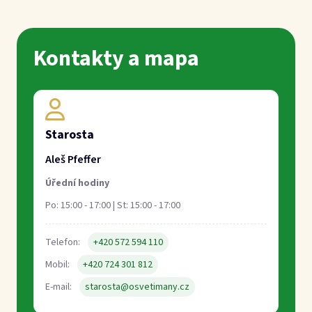
Telefon:
+420 572 594 110
Mobil:
+420 724 301 812
E-mail:
starosta@osvetimany.cz
Místostarosta
Michal Mlčák
Úřední hodiny:
zde
Mobil:
+420 775 940 737
E-mail:
mistostarosta@osvetimany.cz