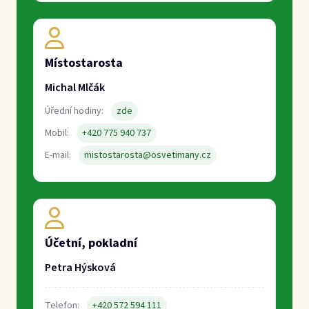
Účetní, pokladní
Petra Hýsková
Telefon:
+420 572 594 111
E-mail:
ucetni@osvetimany.cz
Referent
Jana Sojáková
Telefon:
+420 572 594 111
E-mail:
referent@osvetimany.cz