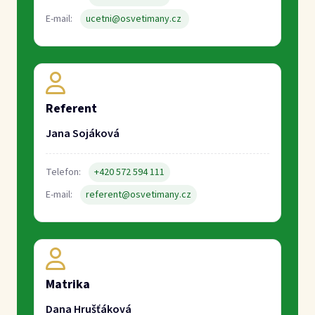
Matrika
Dana Hrušťáková
Bohdana Špalková
Telefon:
+420 572 594 130
E-mail:
matrika@osvetimany.cz
Městys Osvětimany
Osvětimany 350
PSČ 687 42