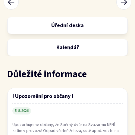
! Upozornění pro občany !
5. 8. 2026
Upozorňujeme občany, že Sběrný dvůr na Svazarmu NENÍ
zatím v provozu! Odpad včetně železa, sutě apod. vozte na
Sběrný dvůr do Buchlovic. Děkujeme za pochopení.
Číst více
NÁDOBY NA TŘÍDĚNÝ ODPAD U KOUPALIŠTĚ
30. 7. 2026
PAPÍR - ukládejte tak, aby se dala nádoba zavřít, vkládejte
roztrhané kartony! PLAST - když obsah pytle vysypete, tak
se do nádoby vleze odpadu více SKLO - zde porcelán
NEPATŘÍ!…