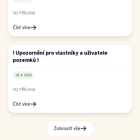
Číst více
Zobrazit vše
Kalendář akcí
Kultura
Myslivecká noc
Místo:
Penzion Malovaný
Datum:
14.8.2026