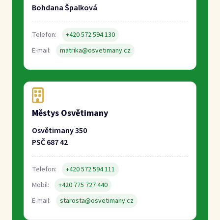
Telefon:
+420 572 594 111
Mobil:
+420 775 727 440
E-mail:
starosta@osvetimany.cz
Osvětimany obrazem