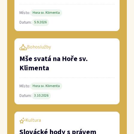
Datum:
3.10.2026
Kultura
Slovácké hody s právem
Místo:
Osvětimany
Datum:
9.10.2026
―
10.10.2026
Zobrazit vše
Aktuality