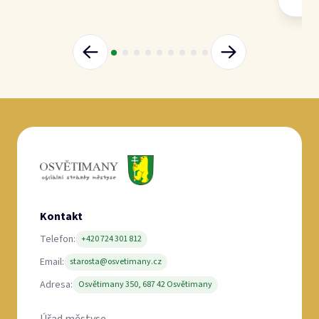
Telefon:
+420 724 301 812
Email:
starosta@osvetimany.cz
Adresa:
Osvětimany 350, 687 42 Osvětimany
Úřad městyse
Pro občany
Úřední deska
Kontakt
Důležité informace
Kalendář událostí
Dění v obci
Odběr novinek