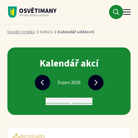
Městys Osvětimany
Drobečková navigace
Úvodní stránka
Kultura
Kalendář událostí
Kalendář akcí
Srpen 2026
Rozšířené vyhledávání
Bohoslužby