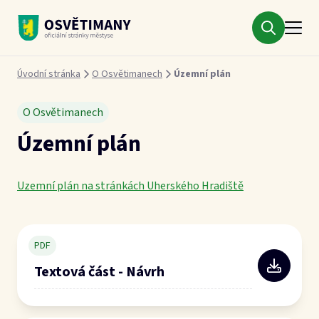
Městys Osvětimany
Drobečková navigace
Úvodní stránka
O Osvětimanech
Územní plán
O Osvětimanech
Územní plán
Uzemní plán na stránkách Uherského Hradiště
PDF
Textová část - Návrh