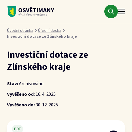
Městys Osvětimany
Drobečková navigace
Úvodní stránka
Úřední deska
Investiční dotace ze Zlínského kraje
Investiční dotace ze
Zlínského kraje
Stav:
Archivováno
Vyvěšeno od:
16. 4. 2025
Vyvěšeno do:
30. 12. 2025
PDF