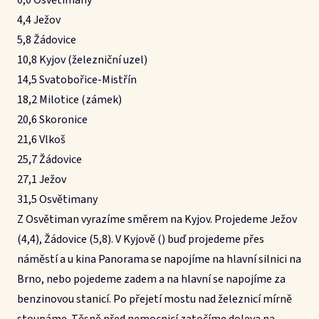
0,0 Osvětimany
4,4 Ježov
5,8 Žádovice
10,8 Kyjov (železniční uzel)
14,5 Svatobořice-Mistřín
18,2 Milotice (zámek)
20,6 Skoronice
21,6 Vlkoš
25,7 Žádovice
27,1 Ježov
31,5 Osvětimany
Z Osvětiman vyrazíme směrem na Kyjov. Projedeme Ježov
(4,4), Žádovice (5,8). V Kyjově () buď projedeme přes
náměstí a u kina Panorama se napojíme na hlavní silnici na
Brno, nebo pojedeme zadem a na hlavní se napojíme za
benzinovou stanicí. Po přejetí mostu nad železnicí mírně