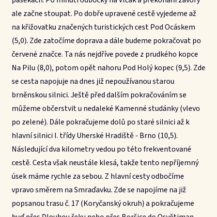
pasekách. Po minutí odbočky na Vlčák a překonání závory
ale začne stoupat. Po dobře upravené cestě vyjedeme až
na křižovatku značených turistických cest Pod Ocáskem
(5,0). Zde zatočíme doprava a dále budeme pokračovat po
červené značce. Ta nás nejdříve povede z prudkého kopce
Na Pilu (8,0), potom opět nahoru Pod Holý kopec (9,5). Zde
se cesta napojuje na dnes již nepoužívanou starou
brněnskou silnici. Ještě před dalším pokračováním se
můžeme občerstvit u nedaleké Kamenné studánky (vlevo
po zelené). Dále pokračujeme dolů po staré silnici až k
hlavní silnici I. třídy Uherské Hradiště - Brno (10,5).
Následující dva kilometry vedou po této frekventované
cestě. Cesta však neustále klesá, takže tento nepříjemný
úsek máme rychle za sebou. Z hlavní cesty odbočíme
vpravo směrem na Smraďavku. Zde se napojíme na již
popsanou trasu č. 17 (Koryčanský okruh) a pokračujeme