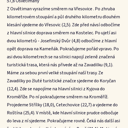
57,6 Osvětimany
Z Osvětiman vyrazíme směrem na Vřesovice . Po zhruba
kilometrovém stoupání a půl druhého kilometru dlouhém
klesání vjedeme do Vřesovic (2,5). Zde před návsí odbočíme
z hlavní silnice doprava směrem na Kostelec. Po ujetí asi
dvou kilometrů - Josefinský Dvůr (4,8) odbočíme z hlavní
opět doprava na Kameňák. Pokračujeme pořád vpravo. Po
asi dvou kilometrech se na silnici napojí zeleně značená
turistická trasa, která nás přivede až na Zavadilku (9,1).
Máme za sebou první velké stoupání naší trasy. Ze
Zavadilky po žluté turistické značce sjedeme do Koryčan
(12,4). Zde se napojíme na hlavní silnici z Kyjova do
Kroměříže. Po ní pokračujeme směrem na Kroměříž.
Projedeme Střílky (18,0), Cetechovice (22,7) a vjedeme do
Roštína (25,4). V místě, kde hlavní silnice prudce odbočuje
do leva z ní sjedeme. Pokračujeme rovně. Čeká nás další asi