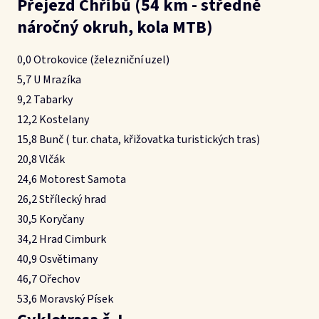
Přejezd Chřibů (54 km - středně
náročný okruh, kola MTB)
0,0 Otrokovice (železniční uzel)
5,7 U Mrazíka
9,2 Tabarky
12,2 Kostelany
15,8 Bunč ( tur. chata, křižovatka turistických tras)
20,8 Vlčák
24,6 Motorest Samota
26,2 Střílecký hrad
30,5 Koryčany
34,2 Hrad Cimburk
40,9 Osvětimany
46,7 Ořechov
53,6 Moravský Písek