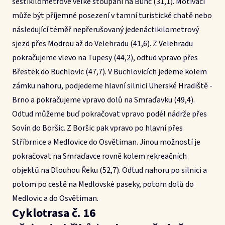
šestikilometrové velké stoupání na Bunč (31,1). Motivací
může být příjemné posezení v tamní turistické chatě nebo
následující téměř nepřerušovaný jedenáctikilometrový
sjezd přes Modrou až do Velehradu (41,6). Z Velehradu
pokračujeme vlevo na Tupesy (44,2), odtud vpravo přes
Břestek do Buchlovic (47,7). V Buchlovicích jedeme kolem
zámku nahoru, podjedeme hlavní silnici Uherské Hradiště -
Brno a pokračujeme vpravo dolů na Smraďavku (49,4).
Odtud můžeme buď pokračovat vpravo podél nádrže přes
Sovín do Boršic. Z Boršic pak vpravo po hlavní přes
Stříbrnice a Medlovice do Osvětiman. Jinou možností je
pokračovat na Smraďavce rovně kolem rekreačních
objektů na Dlouhou Řeku (52,7). Odtud nahoru po silnici a
potom po cestě na Medlovské paseky, potom dolů do
Medlovic a do Osvětiman.
Cyklotrasa č. 16