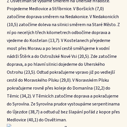
Z Osvětiman se vydáme směrem na Uherské Hradiště.
Projedeme Medlovice a Stříbrnice. V Boršicích (7,0)
zatočíme doprava směrem na Nedakonice. V Nedakonicích
(10,5) zatočíme doleva na silnici směrem na Staré Město. Z
ní po necelých třech kilometrech odbočíme doprava a
vjedeme do Kostelan (13,7). V Kostelanech přejedeme
most přes Moravu a po lesní cestě směřujeme k vodní
nádrži Štěrk a do Ostrožské Nové Vsi (20,5). Zde zatočíme
doprava, a po hlavní silnici dojedeme do Uherského
Ostrohu (23,5). Odtud pokračujeme vpravo již po vedlejší
cestě do Moravského Písku (29,0). V Noravském Písku
pokračujeme rovně přes koleje do Domanína (32,2) do
Těmic (34,2). V Těmicích zatočíme doprava a pokračujeme
do Syrovína. Ze Syrovína prudce vystoupáme serpentinama
do Újezdce (38,7) a odtud už bez šlapání pořád z kopce přes
Medlovice (40,1) do Osvětiman.