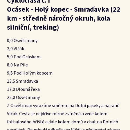
Cyklotrasa č. I
Ocásek - Holý kopec - Smraďavka (22
km - středně náročný okruh, kola
silniční, treking)
0,0 Osvětimany
2,0 Vlčák
5,0 Pod Ocáskem
8,0 Na Pile
9,5 Pod Holým kopcem
13,5 Smraďavka
17,0 Dlouhá řeka
22,0 Osvětimany
Z Osvětiman vyrazíme směrem na Dolní paseky a na ranč
Vlčák. Cesta je nejdříve mírně zvlněná a vede kolem
fotbalového hřiště a dále kolem domů a chat na Dolních