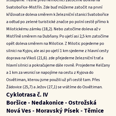
stoupáme. Těsně před nemocnicí zatočíme doleva na
Svatobořice-Mistřín. Zde buď můžeme zatočit na první
křižovatce doleva směrem k železniční stanici Svatobořice
a odtud po zelené turistické značce po polní cestě přímo k
Milotickému zámku (18,2). Nebo zatočíme doleva až v
Mistříně směrem na Dubňany. Po ujetí asi 2,5 km zatočíme
opět doleva směrem na Milotice. Z Milotic pojedeme po
silnici na Kyjov, ale asi po ujetí 1 km sjedeme z hlavní cesty
doprava na Vlkoš (21,6). zde přejedeme železniční trať a
hlavní silnici a pokračujeme dále rovně. Projedeme Kelčany
a 1 km za vesnicí se napojíme na cestu z Kyjova do
Osvětiman, kterou jsme použili už při cestě tam. Přes
Žádovice (25,7) a Ježov (27,1) se vrátíme do Osvětiman.
Cyklotrasa č. IV
Boršice - Nedakonice - Ostrožská
Nová Ves - Moravský Písek - Těmice