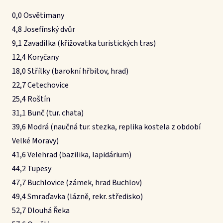
0,0 Osvětimany
4,8 Josefínský dvůr
9,1 Zavadilka (křižovatka turistických tras)
12,4 Koryčany
18,0 Střílky (barokní hřbitov, hrad)
22,7 Cetechovice
25,4 Roštín
31,1 Bunč (tur. chata)
39,6 Modrá (naučná tur. stezka, replika kostela z období
Velké Moravy)
41,6 Velehrad (bazilika, lapidárium)
44,2 Tupesy
47,7 Buchlovice (zámek, hrad Buchlov)
49,4 Smraďavka (lázně, rekr. středisko)
52,7 Dlouhá Řeka