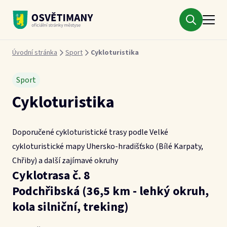
Městys Osvětimany
Drobečková navigace
Úvodní stránka
Sport
Cykloturistika
Sport
Cykloturistika
Doporučené cykloturistické trasy podle Velké
cykloturistické mapy Uhersko-hradišťsko (Bílé Karpaty,
Chřiby) a další zajímavé okruhy
Cyklotrasa č. 8
Podchřibská (36,5 km - lehký okruh,
kola silniční, treking)