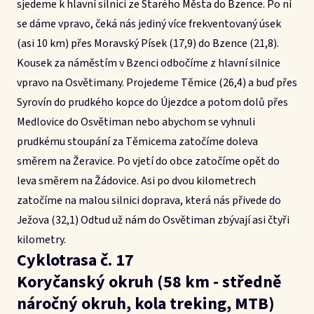
sjedeme k hlavní silnici ze Starého Města do Bzence. Po ní
se dáme vpravo, čeká nás jediný více frekventovaný úsek
(asi 10 km) přes Moravský Písek (17,9) do Bzence (21,8).
Kousek za náměstím v Bzenci odbočíme z hlavní silnice
vpravo na Osvětimany. Projedeme Těmice (26,4) a buď přes
Syrovín do prudkého kopce do Újezdce a potom dolů přes
Medlovice do Osvětiman nebo abychom se vyhnuli
prudkému stoupání za Těmicema zatočíme doleva
směrem na Žeravice. Po vjetí do obce zatočíme opět do
leva směrem na Žádovice. Asi po dvou kilometrech
zatočíme na malou silnici doprava, která nás přivede do
Ježova (32,1) Odtud už nám do Osvětiman zbývají asi čtyři
kilometry.
Cyklotrasa č. 17
Koryčanský okruh (58 km - středně
náročný okruh, kola treking, MTB)