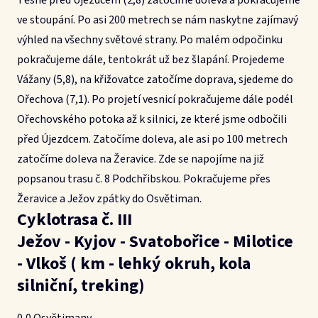
Těsně před Újezdcem (2,8) zatočíme doleva a pokračujeme
ve stoupání. Po asi 200 metrech se nám naskytne zajímavý
výhled na všechny světové strany. Po malém odpočinku
pokračujeme dále, tentokrát už bez šlapání. Projedeme
Vážany (5,8), na křižovatce zatočíme doprava, sjedeme do
Ořechova (7,1). Po projetí vesnicí pokračujeme dále podél
Ořechovského potoka až k silnici, ze které jsme odbočili
před Újezdcem. Zatočíme doleva, ale asi po 100 metrech
zatočíme doleva na Žeravice. Zde se napojíme na již
popsanou trasu č. 8 Podchřibskou. Pokračujeme přes
Žeravice a Ježov zpátky do Osvětiman.
Cyklotrasa č. III
Ježov - Kyjov - Svatobořice - Milotice
- Vlkoš ( km - lehký okruh, kola
silniční, treking)