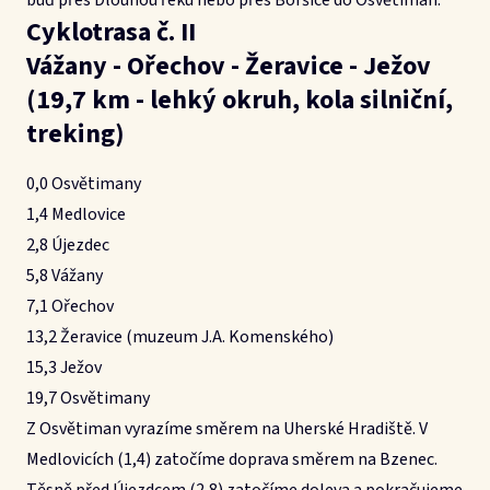
buď přes Dlouhou řeku nebo přes Boršice do Osvětiman.
Cyklotrasa č. II
Vážany - Ořechov - Žeravice - Ježov
(19,7 km - lehký okruh, kola silniční,
treking)
0,0 Osvětimany
1,4 Medlovice
2,8 Újezdec
5,8 Vážany
7,1 Ořechov
13,2 Žeravice (muzeum J.A. Komenského)
15,3 Ježov
19,7 Osvětimany
Z Osvětiman vyrazíme směrem na Uherské Hradiště. V
Medlovicích (1,4) zatočíme doprava směrem na Bzenec.