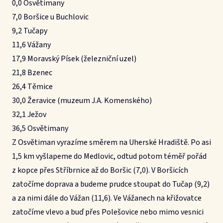
0,0 Osvětimany
7,0 Boršice u Buchlovic
9,2 Tučapy
11,6 Vážany
17,9 Moravský Písek (železniční uzel)
21,8 Bzenec
26,4 Těmice
30,0 Žeravice (muzeum J.A. Komenského)
32,1 Ježov
36,5 Osvětimany
Z Osvětiman vyrazíme směrem na Uherské Hradiště. Po asi
1,5 km vyšlapeme do Medlovic, odtud potom téměř pořád
z kopce přes Stříbrnice až do Boršic (7,0). V Boršicích
zatočíme doprava a budeme prudce stoupat do Tučap (9,2)
a za nimi dále do Vážan (11,6). Ve Vážanech na křižovatce
zatočíme vlevo a buď přes Polešovice nebo mimo vesnici