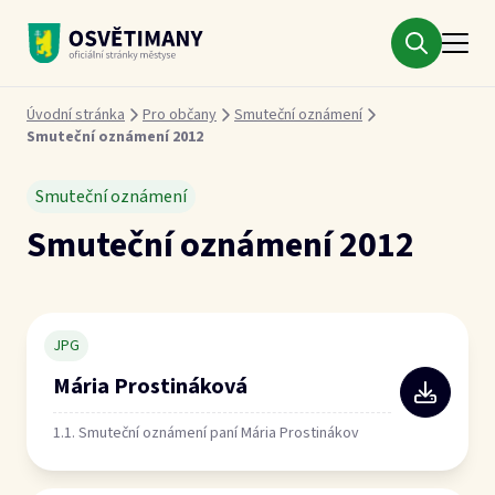
Městys Osvětimany
Drobečková navigace
Úvodní stránka
Pro občany
Smuteční oznámení
Smuteční oznámení 2012
Smuteční oznámení
Smuteční oznámení 2012
JPG
Mária Prostináková
1.1. Smuteční oznámení paní Mária Prostinákov