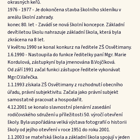
okrasných keřů.
1976 - 1977 - Je dokončena stavba školního skleníku v
areálu školní zahrady.
konec 80. let - Zavádí se nová školní koncepce. Základní
devítiletou školu nahrazuje základní škola, která byla
zkrácena na 8 let.
V květnu 1990 se konal konkurz na ředitele ZŠ Osvětimany.
1.6.1990 - Nastoupila do funkce ředitelky paní Mgr. Marie
Kordulová, zástupkyní byla jmenována B.Vojčíková.
Od září 1991 začal funkci zástupce ředitele vykonávat
Mgr.O.Vařečka.
1.1.1993 získala ZŠ Osvětimany z rozhodnutí obecního
úřadu, právní subjektivitu. Začala jako právní subjekt
samostatně pracovat a hospodařit.
4.12.2001 se konalo slavnostní plenární zasedání
rodičovského sdružení u příležitosti 50. výročí otevření
školy. Byla uspořádána velká výstava fotografií o historii
školy od jejího otevření v roce 1951 do roku 2001.
1.1.2003 se mateřská škola a základní škola spojují v jeden