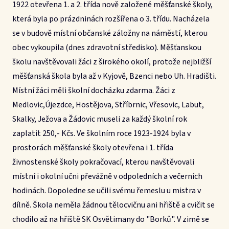
1922 otevřena 1. a 2. třída nově založené měšťanské školy,
která byla po prázdninách rozšířena o 3. třídu. Nacházela
se v budově místní občanské záložny na náměstí, kterou
obec vykoupila (dnes zdravotní středisko). Měšťanskou
školu navštěvovali žáci z širokého okolí, protože nejbližší
měšťanská škola byla až v Kyjově, Bzenci nebo Uh. Hradišti.
Místní žáci měli školní docházku zdarma. Žáci z
Medlovic,Újezdce, Hostějova, Stříbrnic, Vřesovic, Labut,
Skalky, Ježova a Žádovic museli za každý školní rok
zaplatit 250,- Kčs. Ve školním roce 1923-1924 byla v
prostorách měšťanské školy otevřena i 1. třída
živnostenské školy pokračovací, kterou navštěvovali
místní i okolní učni převážně v odpoledních a večerních
hodinách. Dopoledne se učili svému řemeslu u mistra v
dílně. Škola neměla žádnou tělocvičnu ani hřiště a cvičit se
chodilo až na hřiště SK Osvětimany do "Borků". V zimě se