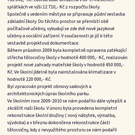
splátkách ve výši 12 710,- Kč z rozpočtu školy.
Společně s vedením městyse se připravuje půdní vestavba
základní školy. Do těchto prostor se přemístí obě
počítačové učebny, vybudují se zde dvě nové jazykové
učebny a sociální zařízení. V současnosti je již k této
vestavbě projektová dokumentace.
Během prázdnin 2009 byla kompletně opravena zatékající
střecha tělocvičny školy v hodnotě 400 000,- Kč, realizován
projekt nové zahrady mateřské školy v hodnotě 450 000,-
Kč. Ve školní jídelně byla nainstalována klimatizace v
hodnotě 220 000,- Kč.
Byl zpracován projekt obnovy sadových a
architektonických úprav školního parku.
Ve školním roce 2009-2010 se nám podařilo dále vylepšit a
zkrášlit naši školu. V únoru byla provedena kompletní
rekonstrukce školní družiny ( nový nábytek, výmalba,
výzdoba) a v březnu dokončena rekonstrukce části
tělocvičny, kdy z nevyužitého prostoru se nám podařil