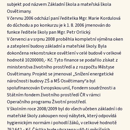
subjekt pod názvem Základní škola a mateřská škola
Osvětimany.
V červnu 2006 odchází paní ředitelka Mgr. Marie Kordulová
do důchodu a po konkurzu je k 1. 8. 2006 jmenován do
funkce ředitele školy pan Mgr. Petr Orlický.
V červenci a v srpnu 2008 proběhla kompletní výměna oken
a zateplení budovy základní a mateřské školy. Byla
dokončena rekonstrukce osvětlení v celé budově v celkové
hodnotě 10200000,- Kč. Tyto finance se podařilo získat z
ministerstva životního prostředí a z rozpočtu Městyse
Osvětimany. Projekt se jmenoval „Snížení energetické
náročnosti budovy ZŠ a MŠ Osvětimany“a byl
spolufinancován Evropskou unií, Fondem soudržnosti a
Státním fondem životního prostředí ČR v rámci
Operačního programu Životní prostředí.
V školním roce 2008/2009 byl do všech učeben základní i do
mateřské školy zakoupen nový nábytek, který odpovídá
hygienickým normám i pohodlí žáků, v celkové hodnotě
762 642,- Kč. Částka bude uhrazena v 60-ti měsíčních