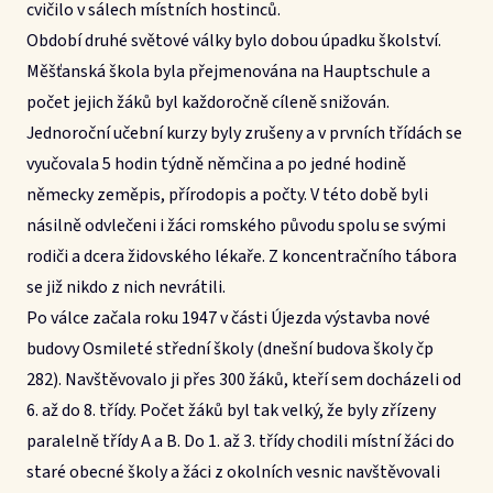
cvičilo v sálech místních hostinců.
Období druhé světové války bylo dobou úpadku školství.
Měšťanská škola byla přejmenována na Hauptschule a
počet jejich žáků byl každoročně cíleně snižován.
Jednoroční učební kurzy byly zrušeny a v prvních třídách se
vyučovala 5 hodin týdně němčina a po jedné hodině
německy zeměpis, přírodopis a počty. V této době byli
násilně odvlečeni i žáci romského původu spolu se svými
rodiči a dcera židovského lékaře. Z koncentračního tábora
se již nikdo z nich nevrátili.
Po válce začala roku 1947 v části Újezda výstavba nové
budovy Osmileté střední školy (dnešní budova školy čp
282). Navštěvovalo ji přes 300 žáků, kteří sem docházeli od
6. až do 8. třídy. Počet žáků byl tak velký, že byly zřízeny
paralelně třídy A a B. Do 1. až 3. třídy chodili místní žáci do
staré obecné školy a žáci z okolních vesnic navštěvovali