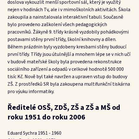
doslova vykouzlit menší sportovní sál, který je využitý
nejen v hodinách Tv, ale i v mimoškolních aktivitách. Škola
zakoupila a nainstalovala interaktivní tabuli. Současně
bylo provedeno zaškolení všech pedagogických
pracovníků. Žákyně 9. třídy krásně vyzdobily pohádkovými
postavami stěny první třídy, školní knihovny a dílen.
Během prázdnin byly vyzdobeny kresbami stěny budoucí
první třídy. Třídy jsou útulnější a mnohem lépe se v nich učí
v budově mateřské školy byla provedena rekonstrukce
sociálního zařízení a odpadů v celkové hodnotě 500 000
tisíc Kč. Nově byl také navržen a upraven vstup do budovy
ZŠ. Z prostředků SR byla zakoupena multifunkční tiskárna
pro výuku informatiky.
Ředitelé OSŠ, ZDŠ, ZŠ a ZŠ a MŠ od
roku 1951 do roku 2006
Eduard Sychra 1951 - 1960