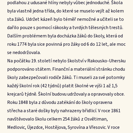
podlahou z udusané hlíny nebyly vůbec jednoduché. Škola
byla vlastně jedna třída, do které se muselo vejít až kolem
sta žáků. Udržet kázeň bylo téměř nemožné a učiteli se to
dařilo pouze s pomocí rákosky a tvrdých tělesných trestů.
Dalším problémem byla docházka žáků do školy, která od
roku 1774 byla sice povinná pro žáky od 6 do 12 let, ale moc
se nedodržovala.
Na počátku 19. století nebylo školství v Rakousko-Uhersku
podporováno státem. Finanční a materiální stránku chodu
školy zabezpečovali rodiče žáků. Ti museli za své potomky
každý školní rok (42 týdnů) platit školné ve výši 1 až 1,5
krejcarů týdně. Školní budovu udržovaly a opravovaly obce.
Roku 1848 byla z důvodu zatékání do školy opravena
střecha a staré došky byly nahrazeny břidlicí. V roce 1861
navštěvovalo školu celkem 254 žáků z Osvětiman,
Medlovic, Újezdce, Hostějova, Syrovína a Vřesovic. V roce