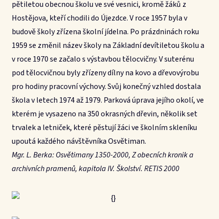
pětiletou obecnou školu ve své vesnici, kromě žáků z
Hostějova, kteří chodili do Újezdce. V roce 1957 byla v
budově školy zřízena školní jídelna. Po prázdninách roku
1959 se změnil název školy na Základní devítiletou školu a
v roce 1970 se začalo s výstavbou tělocvičny. V suterénu
pod tělocvičnou byly zřízeny dílny na kovo a dřevovýrobu
pro hodiny pracovní výchovy. Svůj konečný vzhled dostala
škola v letech 1974 až 1979. Parková úprava jejího okolí, ve
kterém je vysazeno na 350 okrasných dřevin, několik set
trvalek a letniček, které pěstují žáci ve školním skleníku
upoutá každého návštěvníka Osvětiman.
Mgr. L. Berka: Osvětimany 1350-2000, Z obecních kronik a
archivních pramenů, kapitola IV. Školství. RETIS 2000