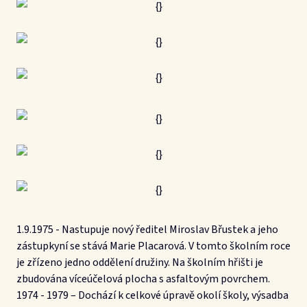
1.9.1975 - Nastupuje nový ředitel Miroslav Břustek a jeho
zástupkyní se stává Marie Placarová. V tomto školním roce
je zřízeno jedno oddělení družiny. Na školním hřišti je
zbudována víceúčelová plocha s asfaltovým povrchem.
1974 - 1979 – Dochází k celkové úpravě okolí školy, výsadba