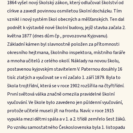
1864 vyšel nový školský zákon, který odlučoval školství od
církve a zavedl povinnou osmiletou školní docházku. Tím
vznikl i nový systém škol obecných a měšťanských. Ten dal
podnět k výstavbě nové školní budovy, jejíž stavba začala 2.
května 1877 (dnes dům čp , provozovna Kyjovanu).
Základní kámen byl slavnostně položen za přítomnosti
okresního hejtmana, školního inspektora, místního faráře
a mnoha učitelů z celého okolí. Náklady na novou školu,
postavenou kyjovským stavitelem V. Paternou dosáhly 16
tisíc zlatých a vyučovat se v ní začalo 1. září 1879. Byla to
škola trojtřídní, která se v roce 1902 rozšířila na čtyřtřídní.
První světová válka značně omezila pravidelné školní
vyučování. Ve škole bylo zavedeno jen půldenní vyučování,
protože učitelé museli jít na frontu. Navíc v roce 1915
vypukla mezi dětmi spála a v 1. a 2. třídě zemřelo šest žáků.
Po vzniku samostatného Československa byla 1. listopadu