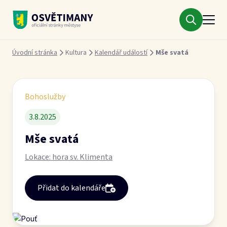
Městys Osvětimany
Drobečková navigace
Úvodní stránka
Kultura
Kalendář událostí
Mše svatá
Bohoslužby
3.8.2025
Mše svatá
Lokace: hora sv. Klimenta
Přidat do kalendáře