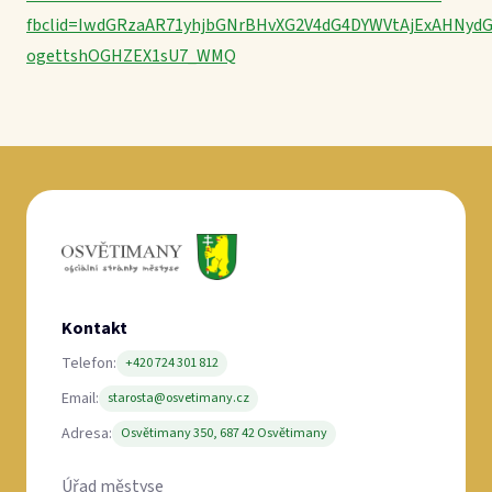
fbclid=IwdGRzaAR71yhjbGNrBHvXG2V4dG4DYWVtAjExAHNyd
ogettshOGHZEX1sU7_WMQ
Kontakt
Telefon:
+420 724 301 812
Email:
starosta@osvetimany.cz
Adresa:
Osvětimany 350, 687 42 Osvětimany
Úřad městyse