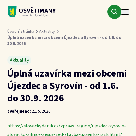
Městys Osvětimany
Drobečková navigace
Úvodní stránka
Aktuality
Úplná uzavírka mezi obcemi Újezdec a Syrovín - od 1.6. do
30.9. 2026
Aktuality
Úplná uzavírka mezi obcemi
Újezdec a Syrovín - od 1.6.
do 30.9. 2026
Zveřejneno:
21. 5. 2026
https://slovacky.denik.cz/zpravy_region/ujezdec-syrovin-
slovacko-silnice-sesuv-zed-stavba-uzavirka-rszk.html?